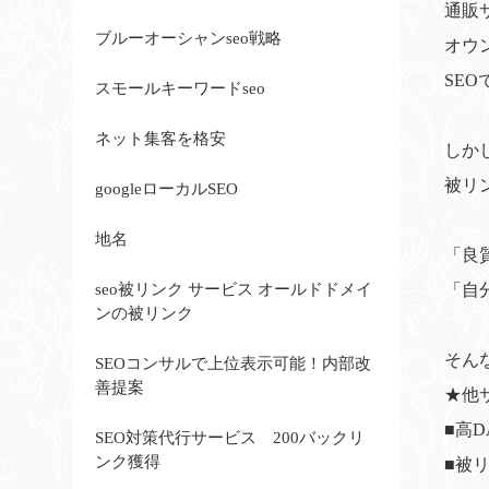
通販
ブルーオーシャンseo戦略
オウ
SE
スモールキーワードseo
ネット集客を格安
しか
被リ
googleローカルSEO
地名
「良
seo被リンク サービス オールドドメイ
「自
ンの被リンク
そん
SEOコンサルで上位表示可能！内部改
善提案
★他
■高
SEO対策代行サービス 200バックリ
ンク獲得
■被