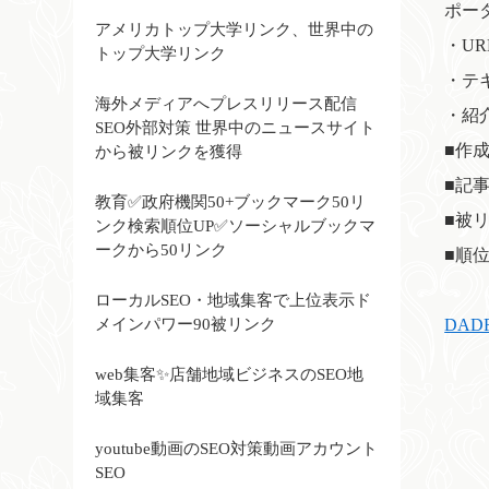
ポータ
アメリカトップ大学リンク、世界中の
・UR
トップ大学リンク
・テ
海外メディアへプレスリリース配信
・紹
SEO外部対策 世界中のニュースサイト
■作
から被リンクを獲得
■記
教育✅政府機関50+ブックマーク50リ
■被
ンク検索順位UP✅ソーシャルブックマ
ークから50リンク
■順
ローカルSEO・地域集客で上位表示ド
メインパワー90被リンク
DA
web集客✨店舗地域ビジネスのSEO地
域集客
youtube動画のSEO対策動画アカウント
SEO