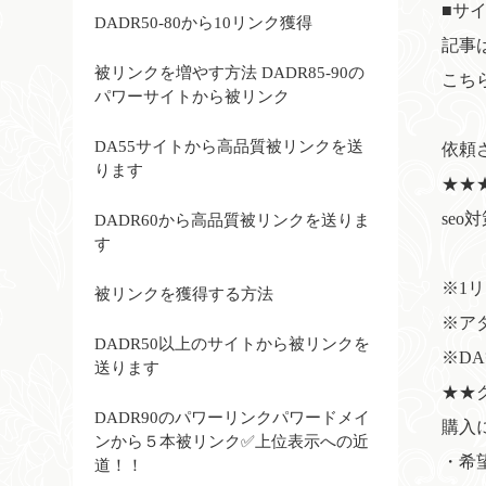
■サ
DADR50-80から10リンク獲得
記事
被リンクを増やす方法 DADR85-90の
こち
パワーサイトから被リンク
DA55サイトから高品質被リンクを送
依頼
ります
★★
se
DADR60から高品質被リンクを送りま
す
※1
被リンクを獲得する方法
※ア
DADR50以上のサイトから被リンクを
※D
送ります
★★
DADR90のパワーリンクパワードメイ
購入
ンから５本被リンク✅上位表示への近
・希
道！！